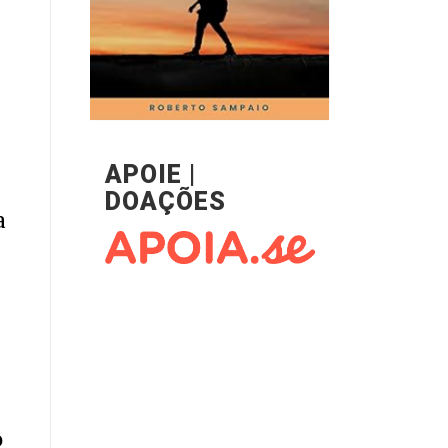
APOIE |
DOAÇÕES
a
o