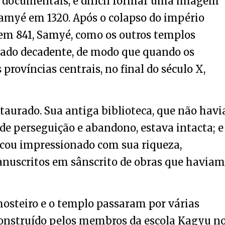
s documentais, é difícil formar uma imagem
Samyé em 1320. Após o colapso do império
em 841, Samyé, como os outros templos
ado decadente, de modo que quando os
rovíncias centrais, no final do século X,
taurado. Sua antiga biblioteca, que não havi
de perseguição e abandono, estava intacta; e
ficou impressionado com sua riqueza,
anuscritos em sânscrito de obras que haviam
mosteiro e o templo passaram por várias
construído pelos membros da escola Kagyu n