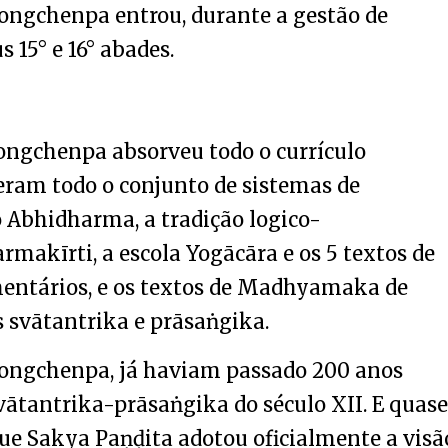
Longchenpa entrou, durante a gestão de
 15° e 16° abades.
ngchenpa absorveu todo o currículo
eram todo o conjunto de sistemas de
 o Abhidharma, a tradição logico-
makīrti, a escola Yogācāra e os 5 textos de
entários, e os textos de Madhyamaka de
s svātantrika e prāsaṅgika.
Longchenpa, já haviam passado 200 anos
vātantrika-prāsaṅgika do século XII. E quase
ue Sakya Paṇḍita adotou oficialmente a visã