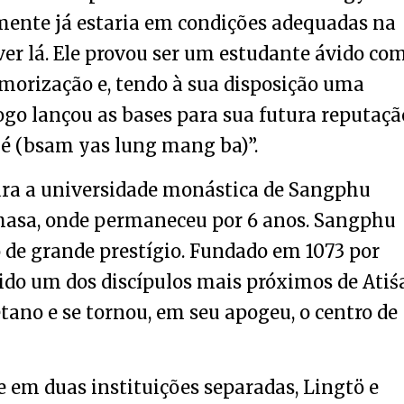
lmente já estaria em condições adequadas na
er lá. Ele provou ser um estudante ávido co
orização e, tendo à sua disposição uma
logo lançou as bases para sua futura reputaçã
yé (bsam yas lung mang ba)”.
 para a universidade monástica de Sangphu
Lhasa, onde permaneceu por 6 anos. Sangphu
de grande prestígio. Fundado em 1073 por
ido um dos discípulos mais próximos de Atiśa
etano e se tornou, em seu apogeu, o centro de
se em duas instituições separadas, Lingtö e