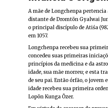
A mãe de Longchenpa pertencia a
distante de Dromtön Gyalwai Jun
o principal discípulo de Atiśa (9
em 1057.
Longchenpa recebeu sua primeira 
concedeu suas primeiras iniciaç
princípios da medicina e da ast
idade, sua mãe morreu; e esta tra
de seu pai. Então órfão, o jovem
idade recebeu sua primeira ord
Lopön Kunga Özer.