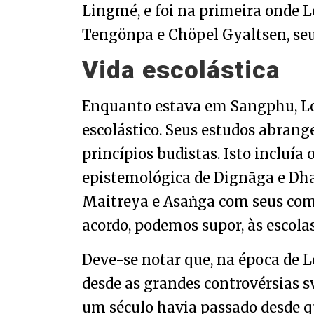
Lingmé, e foi na primeira onde 
Tengönpa e Chöpel Gyaltsen, seus
Vida escolástica
Enquanto estava em Sangphu, Lo
escolástico. Seus estudos abrang
princípios budistas. Isto incluía
epistemológica de Dignāga e Dhar
Maitreya e Asaṅga com seus com
acordo, podemos supor, às escola
Deve-se notar que, na época de 
desde as grandes controvérsias s
um século havia passado desde q