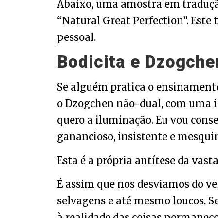
Abaixo, uma amostra em tradução 
“Natural Great Perfection”. Este
pessoal.
Bodicita e Dzogche
Se alguém pratica o ensinamento
o Dzogchen não-dual, com uma in
quero a iluminação. Eu vou conse
ganancioso, insistente e mesqu
Esta é a própria antítese da vas
É assim que nos desviamos do ve
selvagens e até mesmo loucos. S
à realidade das coisas permane