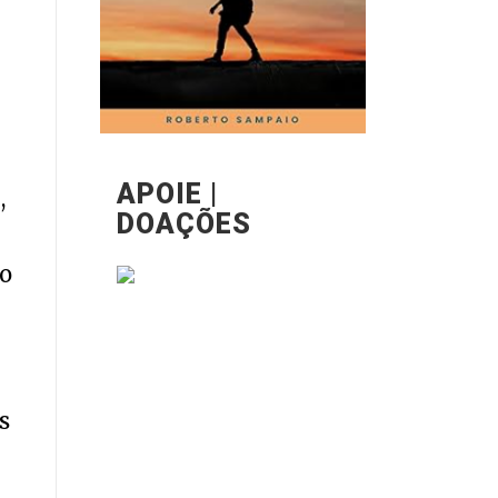
APOIE |
,
DOAÇÕES
mo
s