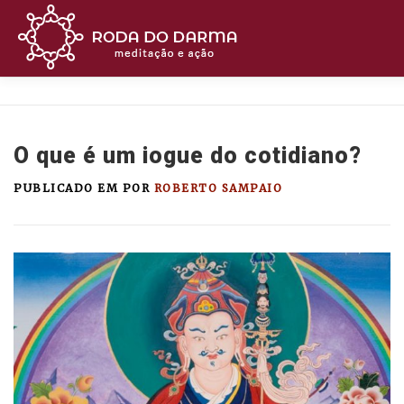
Pular
para
o
conteúdo
MEDITE
BUDISMO
CURSOS
ASSIST
O que é um iogue do cotidiano?
OUÇA
APOIE
CONTATO
PUBLICADO EM
POR
ROBERTO SAMPAIO