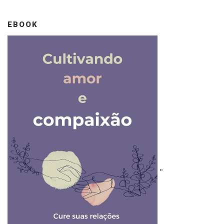
EBOOK
..