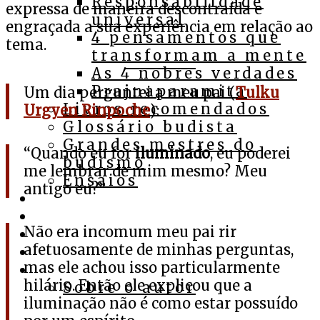
Responsabilidade
expressa de maneira descontraída e
universal
engraçada a sua experiência em relação ao
4 pensamentos que
tema.
transformam a mente
As 4 nobres verdades
Prajnaparamita
Um dia perguntei a meu pai (
Tulku
Livros recomendados
Urgyen Rinpoche
):
Glossário budista
Grandes mestres do
“Quando eu for
iluminado
, eu poderei
budismo
me lembrar de mim mesmo? Meu
Ensaios
antigo eu?”
Cursos
Assista
Não era incomum meu pai rir
Ouça
afetuosamente de minhas perguntas,
Apoie
mas ele achou isso particularmente
Contato
hilário. Então ele explicou que a
Sobre o autor
iluminação não é como estar possuído