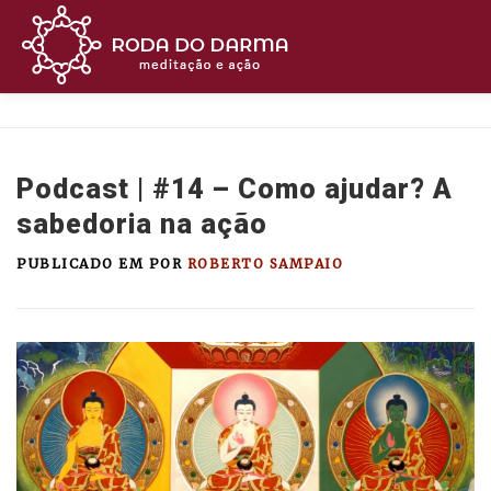
Pular
para
o
conteúdo
MEDITE
BUDISMO
CURSOS
ASSIST
Podcast | #14 – Como ajudar? A
OUÇA
APOIE
CONTATO
sabedoria na ação
PUBLICADO EM
POR
ROBERTO SAMPAIO