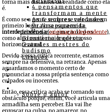
universal
torna mais distantes da realidade como ela
4 pensamentos que
é.
transformam a mente
É como se a gente sempre se colocasse em
As 4 nobres verdades
primeiro lugar. Ao se esquecer da
Prajnaparamita
interdependência
(
originação dependente
),
Livros recomendados
como algo muito maior que o nosso
Glossário budista
horizonte atual.
Grandes mestres do
budismo
Devido a essa crítica recorrente, estamos
Ensaios
sempre na defensiva, na retranca. Apenas
Cursos
aguardamos o momento certo de
Assista
pronunciar a nossa própria sentença como
Ouça
culpados ou inocentes.
Apoie
Contato
Então, essa crítica acaba se tornando um
Sobre o autor
obstáculo porque, enfim, você articula uma
armadilha sem perceber. Ela vai lhe
enroscar na culpa, no amargor, no