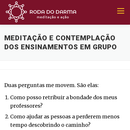
Pular
Menu
para
o
conteúdo
MEDITE
BUDISMO
CURSOS
MEDITAÇÃO E CONTEMPLAÇÃO
DOS ENSINAMENTOS EM GRUPO
ASSISTA
OUÇA
APOIE
CONTATO
Duas perguntas me movem. São elas:
Como posso retribuir a bondade dos meus
professores?
Como ajudar as pessoas a perderem menos
tempo descobrindo o caminho?