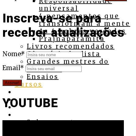
Responsabilidade
universal
Inscreva-se para
4 pensamentos que
transformam a mente
receber atualizações
As 4 nobres verdades
Prajnaparamita
Livros recomendados
Nome*
Glossário budista
Grandes mestres do
Email*
budismo
Ensaios
Cursos
Assista
Ouça
YOUTUBE
Apoie
Contato
Sobre o autor