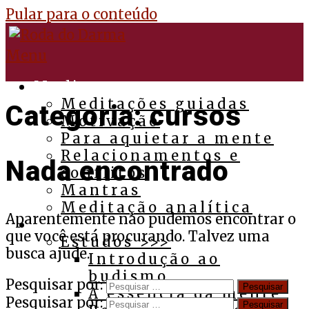
Pular para o conteúdo
Menu
Medite
Meditações guiadas
Categoria:
cursos
Motivação
Para aquietar a mente
Relacionamentos e
Nada encontrado
conflitos
Mantras
Meditação analítica
Aparentemente não pudemos encontrar o
Budismo
que você está procurando. Talvez uma
Estudos >>>
busca ajude.
Introdução ao
budismo
Pesquisar por:
A essência da mente
Pesquisar por: