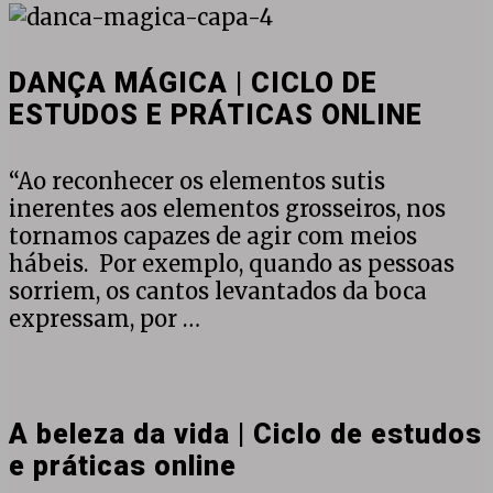
DANÇA
ONLINE
MÁGICA
|
DANÇA MÁGICA | CICLO DE
CICLO
ESTUDOS E PRÁTICAS ONLINE
DE
ESTUDOS
E
“Ao reconhecer os elementos sutis
PRÁTICAS
inerentes aos elementos grosseiros, nos
ONLINE
tornamos capazes de agir com meios
hábeis. Por exemplo, quando as pessoas
sorriem, os cantos levantados da boca
expressam, por …
A
beleza
da
A beleza da vida | Ciclo de estudos
vida
e práticas online
|