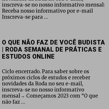
inscreva-se no nosso informativo mensal:
Receba nosso informativo por e-mail
Inscreva-se para …
O
QUE
NÃO
O QUE NÃO FAZ DE VOCÊ BUDISTA
FAZ
| RODA SEMANAL DE PRÁTICAS E
DE
ESTUDOS ONLINE
VOCÊ
BUDISTA
|
Ciclo encerrado. Para saber sobre os
RODA
próximos ciclos de estudos e receber
SEMANAL
novidades da Roda no seu e-mail,
DE
inscreva-se no nosso informativo
PRÁTICAS
mensal→ Começamos 2023 com “O que
E
não faz …
ESTUDOS