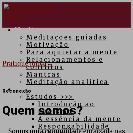
Pular
para
Menu
o
conteúdo
Medite
Meditações guiadas
Motivação
Para aquietar a mente
Relacionamentos e
Pratique junto →
conflitos
Mantras
Meditação analítica
Budismo
Reconexão
Estudos >>>
Introdução ao
Quem somos?
budismo
A essência da mente
Responsabilidade
Somos uma comunidade enraizada nas