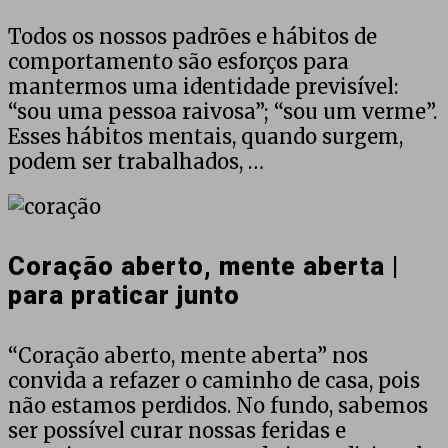
Ciclo
de
Todos os nossos padrões e hábitos de
estudos
comportamento são esforços para
e
mantermos uma identidade previsível:
práticas
“sou uma pessoa raivosa”; “sou um verme”.
online
Esses hábitos mentais, quando surgem,
podem ser trabalhados, …
Coração
aberto,
mente
Coração aberto, mente aberta |
aberta
para praticar junto
|
para
praticar
“Coração aberto, mente aberta” nos
junto
convida a refazer o caminho de casa, pois
não estamos perdidos. No fundo, sabemos
ser possível curar nossas feridas e