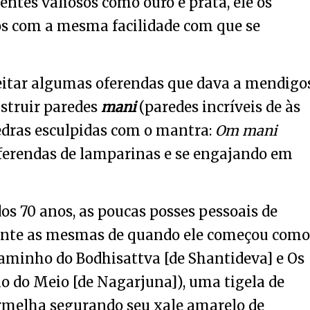
entes valiosos como ouro e prata, ele os
s com a mesma facilidade com que se
eitar algumas oferendas que dava a mendigo
nstruir paredes
mani
(paredes incríveis de às
edras esculpidas com o mantra:
Om mani
oferendas de lamparinas e se engajando em
os 70 anos, as poucas posses pessoais de
ente as mesmas de quando ele começou como
Caminho do Bodhisattva [de Shantideva] e Os
 do Meio [de Nagarjuna]), uma tigela de
rmelha segurando seu xale amarelo de