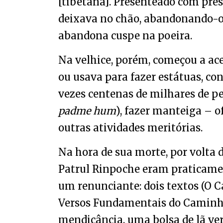
[tibetana]. Presenteado com pres
deixava no chão, abandonando-o
abandona cuspe na poeira.
Na velhice, porém, começou a ac
ou usava para fazer estátuas, co
vezes centenas de milhares de p
padme hum
), fazer manteiga – 
outras atividades meritórias.
Na hora de sua morte, por volta d
Patrul Rinpoche eram praticam
um renunciante: dois textos (O 
Versos Fundamentais do Caminho
mendicância, uma bolsa de lã ve