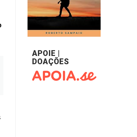
o
APOIE |
DOAÇÕES
s