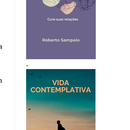
l
a
..
m