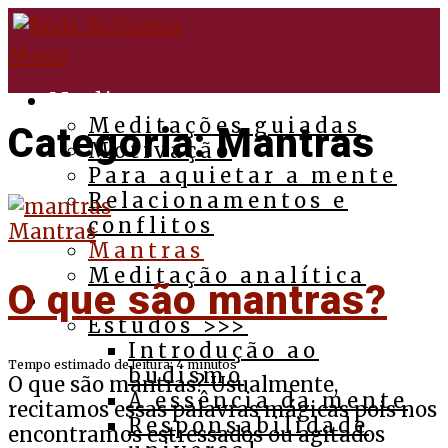
Pular
para
Menu
o
conteúdo
Medite
Meditações guiadas
Categoria:
Mantras
Motivação
Para aquietar a mente
Relacionamentos e
conflitos
Mantras
Mantras
Meditação analítica
O que são mantras?
Budismo
Estudos >>>
Introdução ao
Tempo estimado de leitura:
4
minutos
budismo
O que são mantras? Usualmente,
A essência da mente
recitamos essas palavras mágicas pois nos
Responsabilidade
encontramos estressados ou agitados