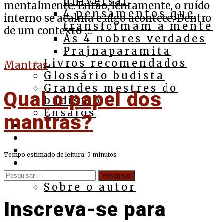
universal
mentalmente. Então, lentamente, o ruído
4 pensamentos que
interno se acalma e algo acontece. Dentro
transformam a mente
de um contexto …
As 4 nobres verdades
Prajnaparamita
Livros recomendados
Mantras
Glossário budista
Grandes mestres do
Qual o papel dos
budismo
Ensaios
mantras?
Cursos
Assista
Ouça
Tempo estimado de leitura:
5
minutos
Apoie
Pesquisar
Contato
por:
Sobre o autor
Inscreva-se para