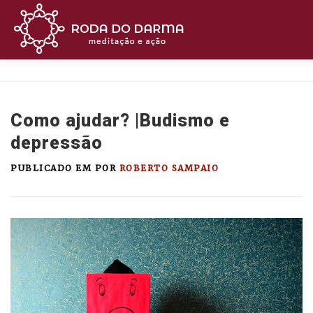
Pular
para
o
conteúdo
MEDITE
BUDISMO
CURSOS
ASSIST
Como ajudar? |Budismo e
OUÇA
APOIE
CONTATO
depressão
PUBLICADO EM
POR
ROBERTO SAMPAIO