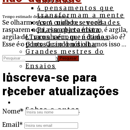
universal
4 pensamentos que
transformam a mente
Tempo estimado de leitura:
2
minutos
Se olharmos com cuidado, se vocês
As 4 nobres verdades
rasparem aqui, esse objeto é barro, é argila,
Prajnaparamita
argila de Tracunhaém, que é ótima, não é?
Livros recomendados
Esse é o ponto. Quando nós olhamos isso …
Glossário budista
Grandes mestres do
Pesquisar
budismo
por:
Ensaios
Cursos
Inscreva-se para
Assista
Ouça
receber atualizações
Apoie
Contato
Sobre o autor
Nome*
Email*