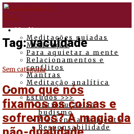
Pular
para
Menu
o
conteúdo
Medite
Meditações guiadas
Tag:
vacuidade
Motivação
Para aquietar a mente
Relacionamentos e
conflitos
Sem categoria
Mantras
Meditação analítica
Como que nós
Budismo
Estudos >>>
fixamos as coisas e
Introdução ao
budismo
sofremos? A magia da
A essência da mente
Responsabilidade
não-dualidade