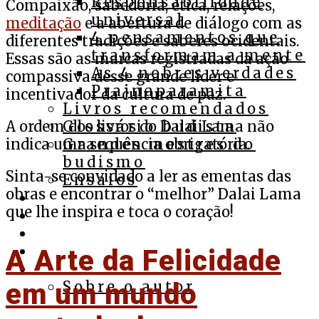
Responsabilidade
Compaixão, sabedoria, ética, relações,
universal
meditação
e a abertura de diálogo com as
4 pensamentos que
diferentes tradições e saberes ocidentais.
transformam a mente
Essas são as marcas registradas da ação
As 4 nobres verdades
compassiva desse grande líder e
Prajnaparamita
incentivador da cultura de paz.
Livros recomendados
A ordem dos livros do Dalai Lama não
Glossário budista
indica uma sequência obrigatória.
Grandes mestres do
budismo
Sinta-se convidado a ler as ementas das
Ensaios
obras e encontrar o “melhor” Dalai Lama
Cursos
que lhe inspira e toca o coração!
Assista
Ouça
Apoie
A Arte da Felicidade
Contato
em um mundo
Sobre o autor