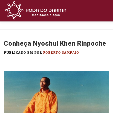
Pular
para
o
conteúdo
MEDITE
BUDISMO
CURSOS
ASSIST
Conheça Nyoshul Khen Rinpoche
OUÇA
APOIE
CONTATO
PUBLICADO EM
POR
ROBERTO SAMPAIO