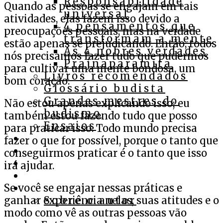
Responsabilidade
Quando as pessoas se engajam em tais
universal
atividades, elas fazem isso devido a
4 pensamentos que
preocupações pessoais, mas na verdade
transformam a mente
estão apenas se prejudicando. Então, todos
As 4 nobres verdades
nós precisamos fazer tudo que pudermos
Prajnaparamita
para cultivar uma mente bondosa, um
Livros recomendados
bom coração.
Glossário budista
Grandes mestres do
Não estou ap
enas explicando isso; eu
budismo
também estou fazendo tudo que posso
Ensaios
para praticar isso. Todo mundo precisa
Cursos
fazer o que for possível, porque o tanto que
Assista
conseguirmos praticar é o tanto que isso
Ouça
irá ajudar.
Apoie
Se você se engajar nessas práticas e
Contato
ganhar experiência nelas, suas atitudes e o
Sobre o autor
modo como vê as outras pessoas vão