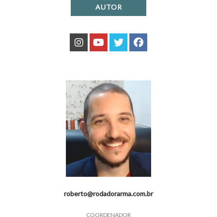
AUTOR
roberto@rodadorarma.com.br
COORDENADOR