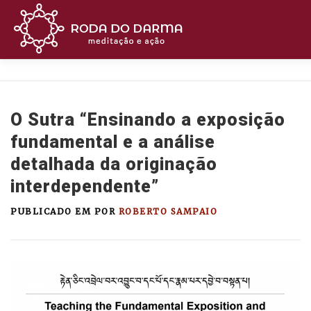
Pular
para
o
conteúdo
MEDITE
BUDISMO
CURSOS
ASSIST
O Sutra “Ensinando a exposição
OUÇA
APOIE
CONTATO
fundamental e a análise
detalhada da originação
interdependente”
PUBLICADO EM
POR
ROBERTO SAMPAIO