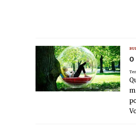
BU
O
Tem
Qu
me
po
Vo