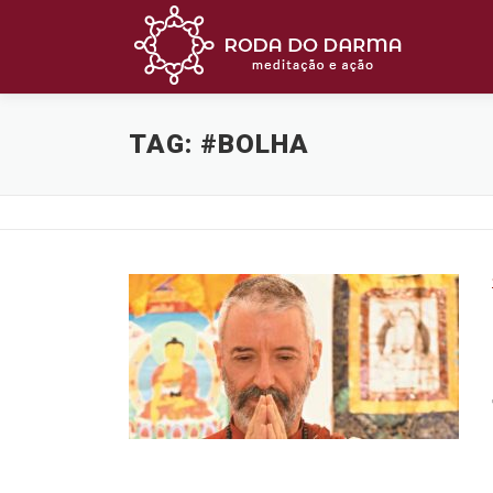
Pular
para
o
conteúdo
TAG:
#BOLHA