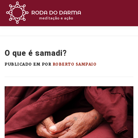
Pular
para
o
conteúdo
MEDITE
BUDISMO
CURSOS
ASSIST
O que é samadi?
OUÇA
APOIE
CONTATO
PUBLICADO EM
POR
ROBERTO SAMPAIO