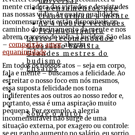
universal
mente criadora das virtudes e desvirtudes
4 pensamentos que
nas nossas vidas. As quatro qualidades
transformam a mente
incomensuráveis estão disponíveis no
As 4 nobres verdades
caminho do treinamento da mente e nos
Prajnaparamita
abrem o acesso de volta à lucidez. São elas
Livros recomendados
–
compaixão
,
amor
, alegria e
Glossário budista
equanimidade
.
Grandes mestres do
budismo
Em todos os nossos atos – seja em corpo,
Ensaios
fala e mente – buscamos a felicidade. Ao
Cursos
estreitar o nosso foco em nós mesmos,
Assista
essa suposta felicidade nos torna
Ouça
indiferentes aos outros ao nosso redor e,
Apoie
portanto, essa é uma aspiração muito
Contato
pequena. Por exemplo, a alegria
Sobre o autor
incomensurável não surge de uma
situação externa, por exagero ou controle:
se eu ganho aumento no salário, eu sorrio.